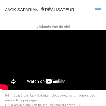
JACK SAFARIAN  🎥RÉALISATEUR
L'Islande vue du ciel
Film réalisé par
Jack Safarian
. Découvrez ici, en aérien, ces
merveilleux paysages !
(Et la preuve que l'on peut aussi faire du drone ;-)