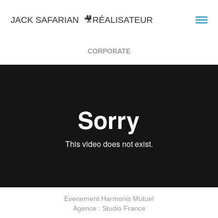
JACK SAFARIAN  🎥RÉALISATEUR
CORPORATE
Evenement Harmonis Mutuel
Agence : Studio France